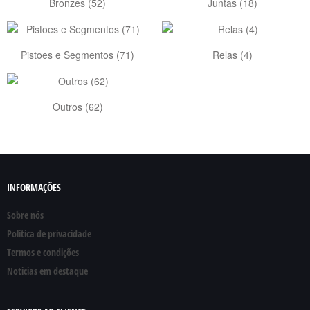
Bronzes (52)
Juntas (18)
Pistoes e Segmentos (71)
Relas (4)
Outros (62)
INFORMAÇÕES
Sobre nós
Política de privacidade
Termos e condições
Noticias em destaque