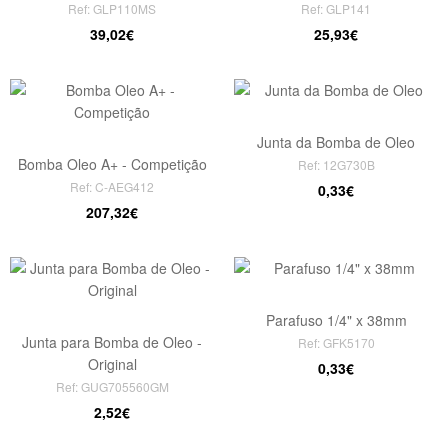
Ref: GLP110MS
Ref: GLP141
39,02€
25,93€
Junta da Bomba de Oleo
Bomba Oleo A+ - Competição
Ref: 12G730B
Ref: C-AEG412
0,33€
207,32€
Parafuso 1/4" x 38mm
Junta para Bomba de Oleo -
Ref: GFK5170
Original
0,33€
Ref: GUG705560GM
2,52€