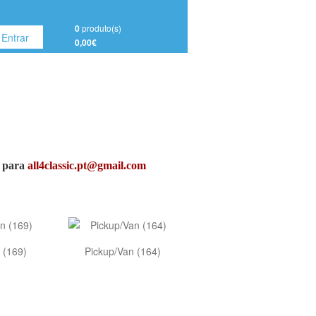
0
produto(s)
Entrar
0,00€
l para
all4classic.pt@gmail.com
 (169)
Pickup/Van (164)