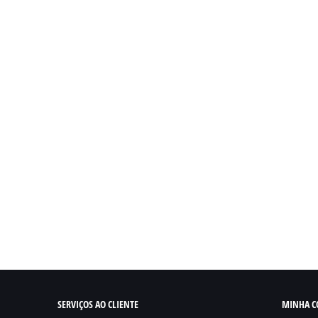
Radiador da
Conjunto de
Sofagem
Distribuição -
104,07€
Carreto Alto
107,32€
Conjunto de Tubos
Termostato 75
de Refrigeração
com Abraçadeiras
12,20€
85,37€
Radiador Frontal
65,05€
SERVIÇOS AO CLIENTE
MINHA C